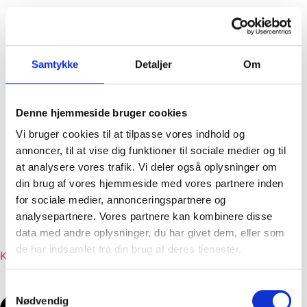
Samtykke
Detaljer
Om
Tapas
Menuforslag
Denne hjemmeside bruger cookies
Liste med alle retter
Vi bruger cookies til at tilpasse vores indhold og
Dansk frokost
annoncer, til at vise dig funktioner til sociale medier og til
Traditionel og klassisk julefrokost
at analysere vores trafik. Vi deler også oplysninger om
Klassiske hverdagsretter
din brug af vores hjemmeside med vores partnere inden
Moderne hverdagsretter
for sociale medier, annonceringspartnere og
Begravelse
analysepartnere. Vores partnere kan kombinere disse
Referencer
data med andre oplysninger, du har givet dem, eller som
Job hos Dinesens
de har indsamlet fra din brug af deres tjenester.
Kontakt
Samtykkevalg
Nødvendig