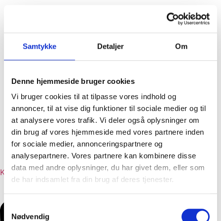
Samtykke
Detaljer
Om
Tapas
Menuforslag
Liste med alle retter
Denne hjemmeside bruger cookies
Dansk frokost
Vi bruger cookies til at tilpasse vores indhold og
Traditionel og klassisk julefrokost
annoncer, til at vise dig funktioner til sociale medier og til
Klassiske hverdagsretter
at analysere vores trafik. Vi deler også oplysninger om
Moderne hverdagsretter
din brug af vores hjemmeside med vores partnere inden
Begravelse
for sociale medier, annonceringspartnere og
Referencer
analysepartnere. Vores partnere kan kombinere disse
Job hos Dinesens
data med andre oplysninger, du har givet dem, eller som
Kontakt
de har indsamlet fra din brug af deres tjenester.
Samtykkevalg
Nødvendig