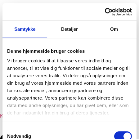
Samtykke
Detaljer
Om
Tapas
Menuforslag
Denne hjemmeside bruger cookies
Liste med alle retter
Vi bruger cookies til at tilpasse vores indhold og
Dansk frokost
annoncer, til at vise dig funktioner til sociale medier og til
Traditionel og klassisk julefrokost
at analysere vores trafik. Vi deler også oplysninger om
Klassiske hverdagsretter
din brug af vores hjemmeside med vores partnere inden
Moderne hverdagsretter
for sociale medier, annonceringspartnere og
Begravelse
analysepartnere. Vores partnere kan kombinere disse
Referencer
data med andre oplysninger, du har givet dem, eller som
Job hos Dinesens
de har indsamlet fra din brug af deres tjenester.
Kontakt
Samtykkevalg
Nødvendig